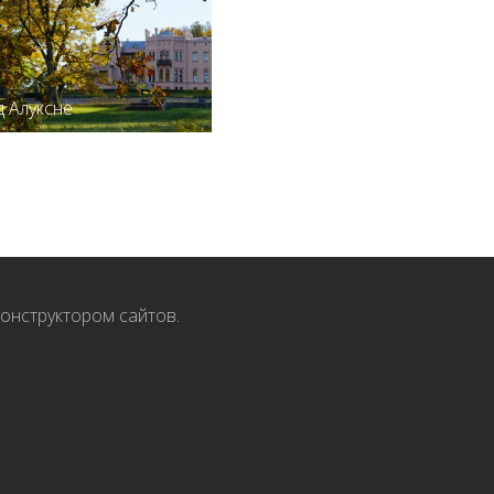
д Алуксне
онструктором сайтов.