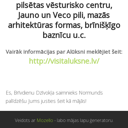
pilsētas vēsturisko centru,
Jauno un Veco pili, mazās
arhitektūras formas, brīnišķīgo
baznīcu u.c.
Vairāk informācijas par Alūksni meklējiet šeit:
http://visitaluksne.lv/
Es, Brīvdienu Dzīvokļa saimnieks Normunds
palīdzēšu Jums justies šeit kā mājās!
Veidots ar
Mozello
- labo mājas lapu ģeneratoru.