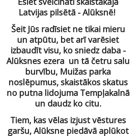
Esiet sveicināt
i
skaistākajā
Latvijas pilsētā - Alūksnē!
Šeit
Jūs
radīsiet ne tikai mieru
un atpūtu, bet arī varēsiet
izbaudīt visu, ko sniedz daba -
Alūksnes ezera un tā četru salu
burvību, Muižas parka
noslēpumus, skaistākos skatus
no putna lidojuma Tempļakalnā
un daudz ko citu.
Tiem, kas vēlas izjust vēstures
garšu, Alūksne piedāvā aplūkot